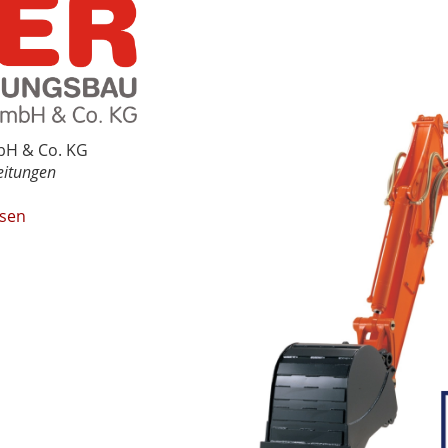
bH & Co. KG
eitungen
ssen