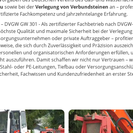
au
sowie bei der
Verlegung von Verbundsteinen
an – profes
rtifizierte Fachkompetenz und jahrzehntelange Erfahrung.
au – DVGW GW 301 - Als zertifizierter Fachbetrieb nach DVGW
 höchste Qualität und maximale Sicherheit bei der Verlegun
rgungsunternehmen oder private Auftraggeber – profitier
eise, die sich durch Zuverlässigkeit und Präzision auszeic
 personellen und organisatorischen Anforderungen erfüllen,
 auszuführen. Damit schaffen wir nicht nur Vertrauen – wir
b Stahl- oder PE-Leitungen, Tiefbau oder Versorgungsanschlü
Sicherheit, Fachwissen und Kundenzufriedenheit an erster Ste